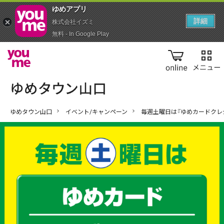
ゆめアプ‪リ‬
詳細
株式会社イズミ
無料 - In Google Play
online
ゆめタウン山口
イベント/キャンペーン
毎週土曜日は『ゆめカードクレ