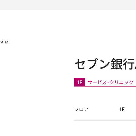
ATM
セブン銀行
1F
サービス・クリニック
フロア
1F