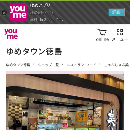
ゆめアプ‪リ‬
詳細
株式会社イズミ
無料 - In Google Play
online
ゆめタウン徳島
ショップ一覧
レストラン・フード
しゃぶしゃぶ美