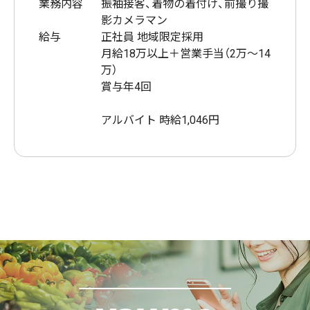
業務内容
振袖接客、着物の着付け、前撮り撮
影カメラマン
給与
正社員 地域限定採用
月給18万以上＋営業手当（2万〜14
万）
賞与年4回
アルバイト 時給1,046円