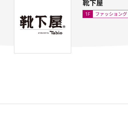
靴下屋
1F
ファッショング