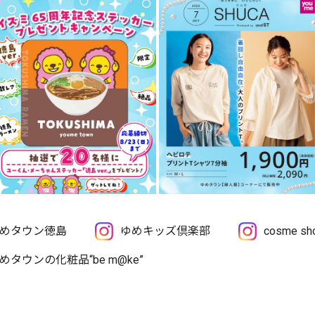
めタウン徳島
ゆめキッズ倶楽部
cosme 
めタウンの化粧品“be m@ke”