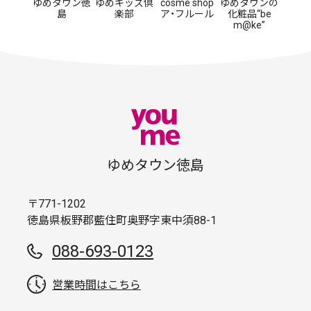
ゆめタウン徳
ゆめキッズ倶
cosme shop
ゆめタウンの
島
楽部
ア・フルール
化粧品“be
m@ke”
ゆめタウン徳島
〒771-1202
徳島県板野郡藍住町奥野字東中須88-1
088-693-0123
営業時間はこちら