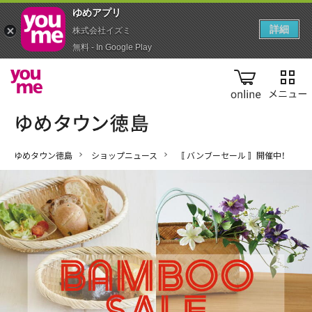
ゆめアプ‪リ‬
詳細
株式会社イズミ
無料 - In Google Play
online
ゆめタウン徳島
ショップニュース
〚 バンブーセール 〛開催中！