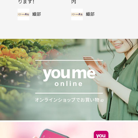
ります！
内
織部
織部