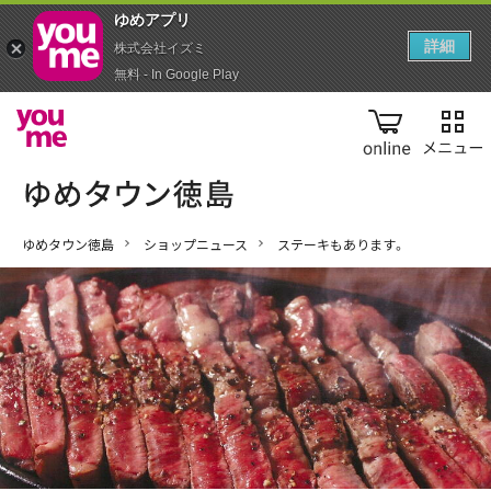
ゆめアプ‪リ‬
詳細
株式会社イズミ
無料 - In Google Play
online
ゆめタウン徳島
ショップニュース
ステーキもあります。