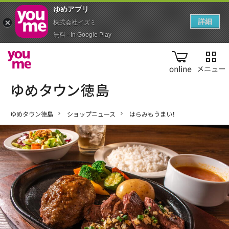
ゆめアプ‪リ‬
詳細
株式会社イズミ
無料 - In Google Play
online
ゆめタウン徳島
ショップニュース
はらみもうまい！