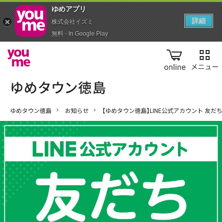
ゆめアプ‪リ‬
詳細
株式会社イズミ
無料 - In Google Play
online
ゆめタウン徳島
お知らせ
【ゆめタウン徳島】LINE公式アカウント 友だ