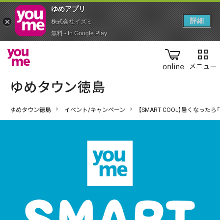
ゆめアプ‪リ‬
詳細
株式会社イズミ
無料 - In Google Play
online
ゆめタウン徳島
イベント/キャンペーン
【SMART COOL】暑くなっ