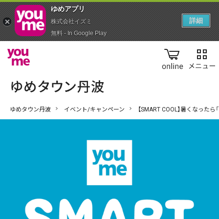
ゆめアプ‪リ‬
詳細
株式会社イズミ
無料 - In Google Play
online
ゆめタウン丹波
イベント/キャンペーン
【SMART COOL】暑くなっ