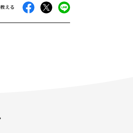
facebook
X
LINE
に教える
ン