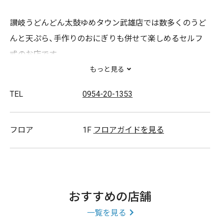
讃岐うどんどん太鼓ゆめタウン武雄店では数多くのうど
んと天ぷら、手作りのおにぎりも併せて楽しめるセルフ
式のお店です。
店長オススメの温玉肉ぶっかけうどんは年中大好評で
もっと見る
す。
TEL
0954-20-1353
元気なスタッフが皆様のご来店を心よりお待ちしており
ます!
フロア
1F
フロアガイドを見る
【取扱商品】
かけうどん/肉うどん
おすすめの店舗
一覧を見る