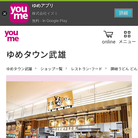
ゆめアプ‪リ‬
詳細
株式会社イズミ
無料 - In Google Play
online
ゆめタウン武雄
ショップ一覧
レストラン・フード
讃岐うどん どん