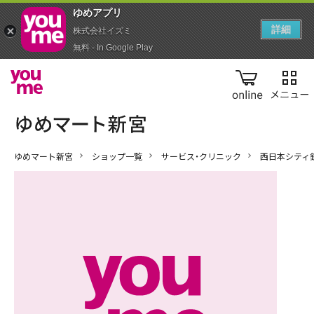
ゆめアプ‪リ‬
詳細
株式会社イズミ
無料 - In Google Play
online
ゆめマート新宮
ショップ一覧
サービス・クリニック
西日本シティ銀