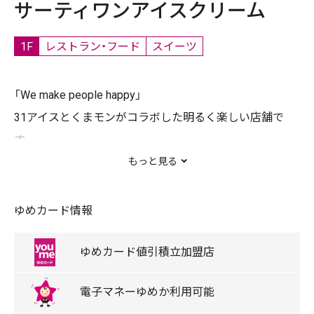
サーティワンアイスクリーム
1F
レストラン・フード
スイーツ
「We make people happy」
31アイスとくまモンがコラボした明るく楽しい店舗で
す。
季節毎にワクワク、ドキドキが楽しめるイベントが盛り
もっと見る
沢山です。
ぜひ31アイスにお越しくださいませ。
ゆめカード情報
かわいいアイスクリームケーキも大人気。
ゆめカード
値引積立
加盟店
取扱商品
電子マネー
ゆめか
利用可能
アイスクリーム、アイスケーキ