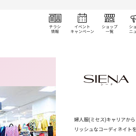
チラシ情報
イベント/キャン
ショ
婦人服(ミセス)キャリアか
リッシュなコーディネイト