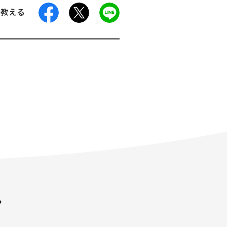
facebook
X
LINE
に教える
ン