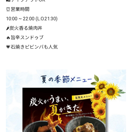
⏰
営業時間
10:00 ~ 22:00 (L.O.21:30)
🌶
炭火香る焼肉丼
🔥
旨辛スンドゥブ
💗石焼きピビンバも人気