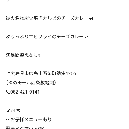
炭火名物炭火焼きカルビのチーズカレー🍛
ぷりっぷりエビフライのチーズカレー🦐
満足間違えなし✨
📍
広島県東広島市西条町助実1206
（ゆめモール西条敷地内）
📞
082-421-9141
💺
34席
👶
お子様メニューあり
🛍
テイクアウトOK