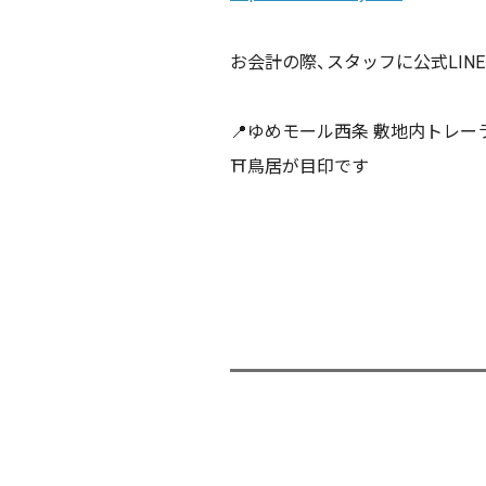
お会計の際、スタッフに公式LI
📍
ゆめモール西条 敷地内トレー
⛩
鳥居が目印です