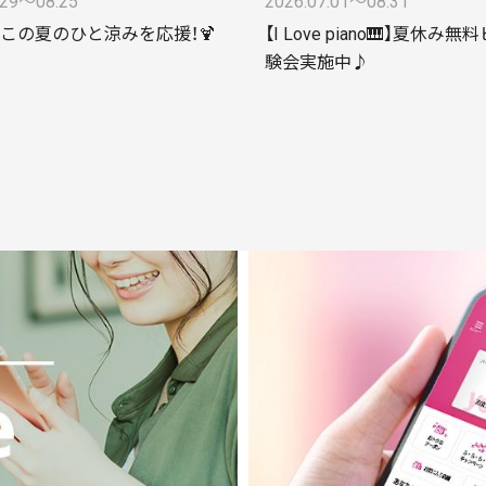
.29〜08.25
2026.07.01〜08.31
🍗】この夏のひと涼みを応援！🍹
【I Love piano🎹】夏休み
験会実施中♪