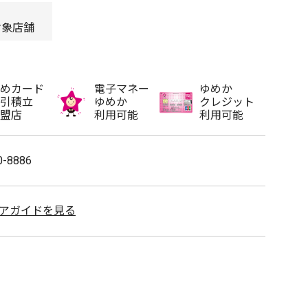
対象店舗
めカード
電子マネー
ゆめか
引積立
ゆめか
クレジット
盟店
利用可能
利用可能
0-8886
アガイドを見る