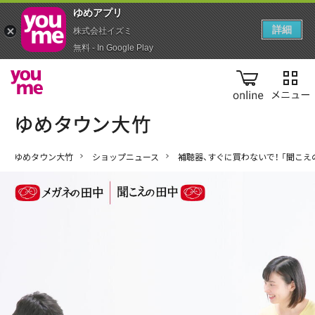
ゆめアプ‪リ‬
詳細
株式会社イズミ
無料 - In Google Play
online
ゆめタウン大竹
ショップニュース
補聴器、すぐに買わないで！ 「聞こえ