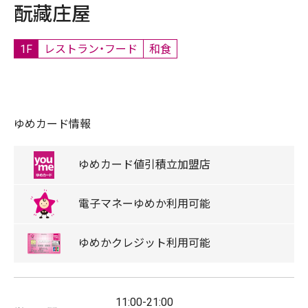
酛藏庄屋
1F
レストラン・フード
和食
ゆめカード情報
ゆめカード
値引積立
加盟店
電子マネー
ゆめか
利用可能
ゆめか
クレジット
利用可能
11:00-21:00