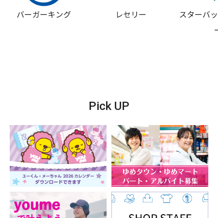
バーガーキング
レセリー
スターバ
Pick UP