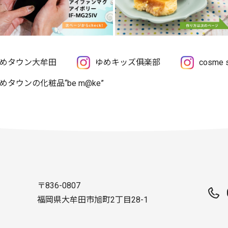
めタウン大牟田
ゆめキッズ俱楽部
cosme
めタウンの化粧品“be m@ke”
〒836-0807
福岡県大牟田市旭町2丁目28-1