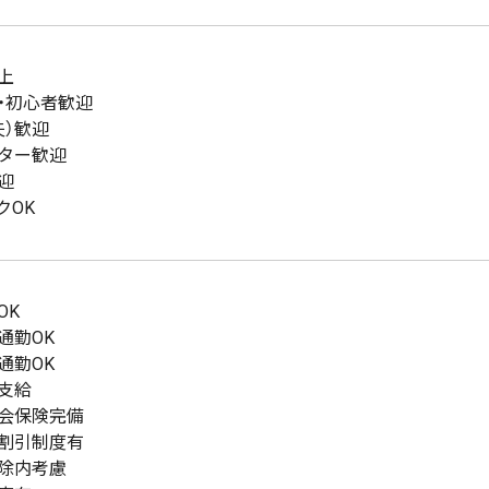
上
・初心者歓迎
夫）歓迎
ター歓迎
迎
クOK
OK
通勤OK
通勤OK
支給
会保険完備
割引制度有
除内考慮