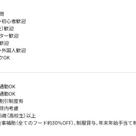
問
・初心者歓迎
夫）歓迎
ター歓迎
歓迎
・外国人歓迎
クOK
通勤OK
通勤OK
割引制度有
除内考慮
15歳（高校生）以上
食事補助（全てのフード約30％OFF）、制服貸与、年末年始手当て