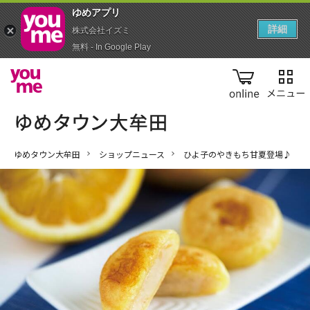
ゆめアプ‪リ‬
詳細
株式会社イズミ
無料 - In Google Play
online
ゆめタウン大牟田
ショップニュース
ひよ子のやきもち甘夏登場♪