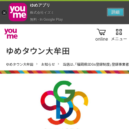
ゆめアプ‪リ‬
詳細
株式会社イズミ
無料 - In Google Play
online
ゆめタウン大牟田
お知らせ
当店は、「福岡県SDGs登録制度」登録事業