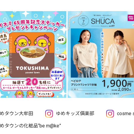
めタウン大牟田
ゆめキッズ俱楽部
cosme
めタウンの化粧品“be m@ke”