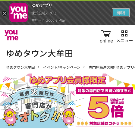
ゆめアプ‪リ‬
詳細
株式会社イズミ
無料 - In Google Play
online
ゆめタウン大牟田
イベント/キャンペーン
専門店毎週火曜「ゆめアプリ