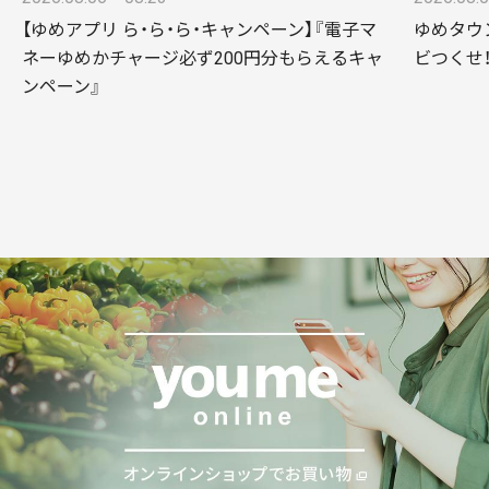
【ゆめアプリ ら・ら・ら・キャンペーン】『電子マ
ゆめタウ
ネーゆめかチャージ必ず200円分もらえるキャ
ビつくせ
ンペーン』