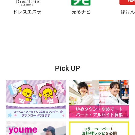
ドレスエステ
売るナビ
ほけ
Pick UP