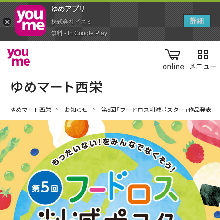
ゆめアプ‪リ‬
詳細
株式会社イズミ
無料 - In Google Play
online
ゆめマート西栄
お知らせ
第5回「フードロス削減ポスター」作品発表