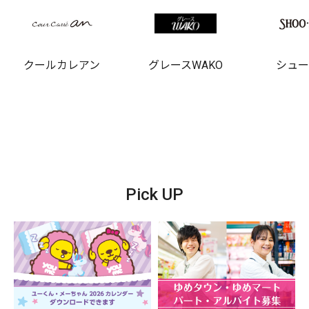
クールカレアン
グレースWAKO
シュ
Pick UP