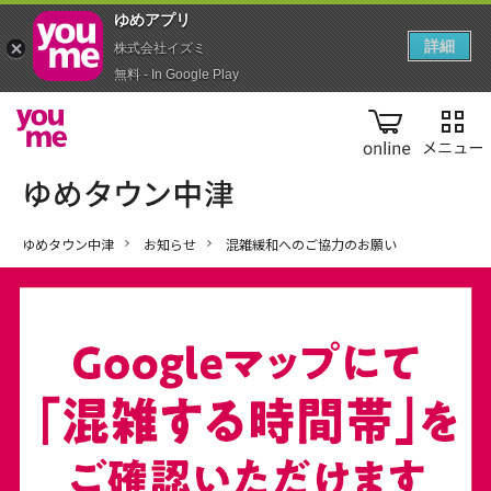
ゆめアプ‪リ‬
詳細
株式会社イズミ
無料 - In Google Play
online
ゆめタウン中津
お知らせ
混雑緩和へのご協力のお願い