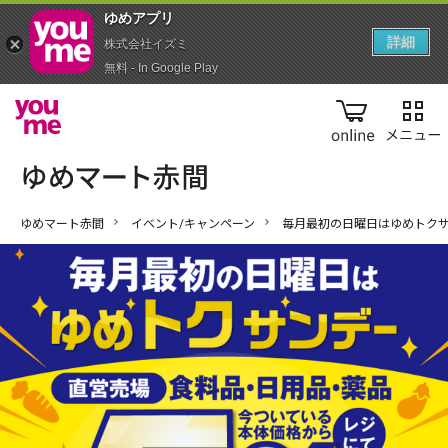
ゆめアプ‪リ‬
詳細
株式会社イズミ
無料 - In Google Play
online
ゆめマート赤間
イベント/キャンペーン
毎月最初の日曜日はゆめトクサ