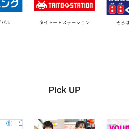
グパル
タイトーＦステーション
そろば
Pick UP