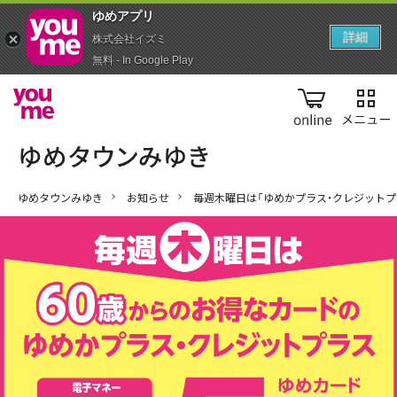
ゆめアプ‪リ‬
詳細
株式会社イズミ
無料 - In Google Play
online
ゆめタウンみゆき
お知らせ
毎週木曜日は「ゆめかプラス・クレジットプ