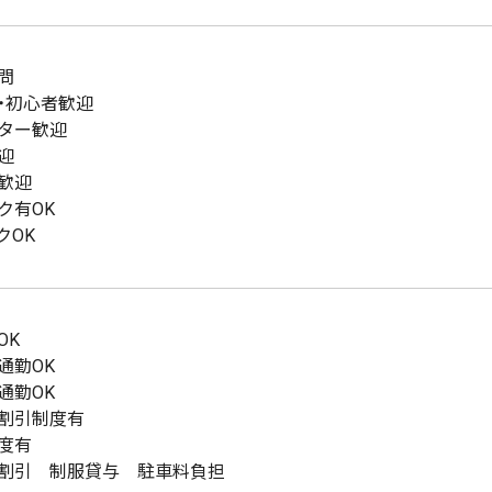
問
・初心者歓迎
ター歓迎
迎
歓迎
ク有OK
クOK
OK
通勤OK
通勤OK
割引制度有
度有
割引 制服貸与 駐車料負担