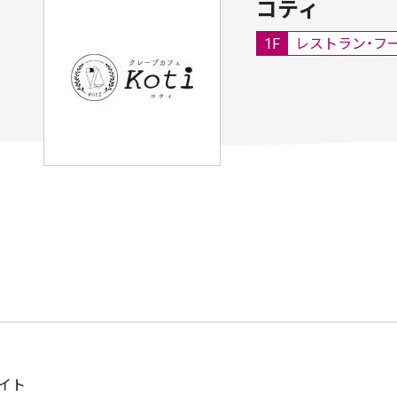
コティ
1F
レストラン・フ
イト