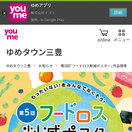
ゆめアプ‪リ‬
詳細
株式会社イズミ
無料 - In Google Play
online
ゆめタウン三豊
お知らせ
第5回「フードロス削減ポスター」作品発表