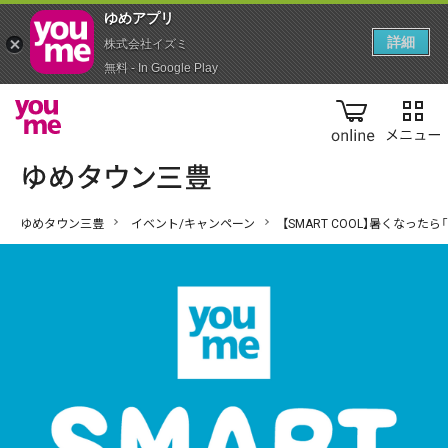
ゆめアプ‪リ‬
詳細
株式会社イズミ
無料 - In Google Play
online
ゆめタウン三豊
イベント/キャンペーン
【SMART COOL】暑くなっ