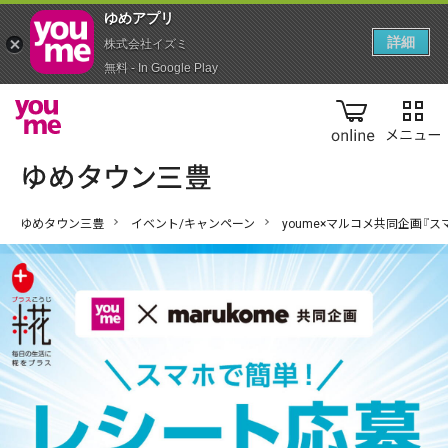
ゆめアプ‪リ‬
詳細
株式会社イズミ
無料 - In Google Play
online
ゆめタウン三豊
イベント/キャンペーン
youme×マルコメ共同企画『