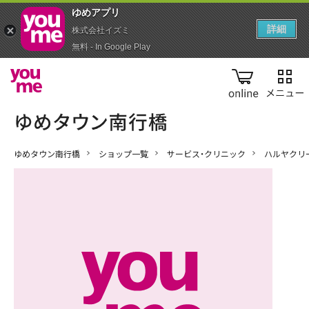
ゆめアプ‪リ‬
詳細
株式会社イズミ
無料 - In Google Play
online
ゆめタウン南行橋
ショップ一覧
サービス・クリニック
ハルヤクリ