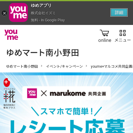
ゆめアプ‪リ‬
詳細
株式会社イズミ
無料 - In Google Play
online
ゆめマート南小野田
イベント/キャンペーン
youme×マルコメ共同企