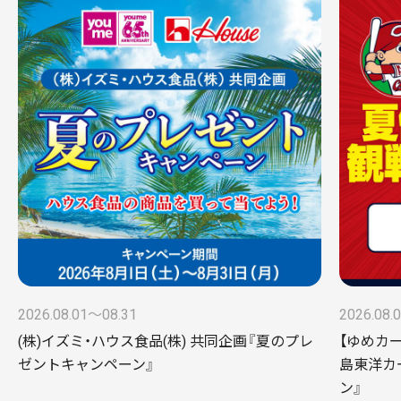
2026.08.01〜08.31
2026.08.
(株)イズミ・ハウス食品(株) 共同企画『夏のプレ
【ゆめカ
ゼントキャンペーン』
島東洋カ
ン』