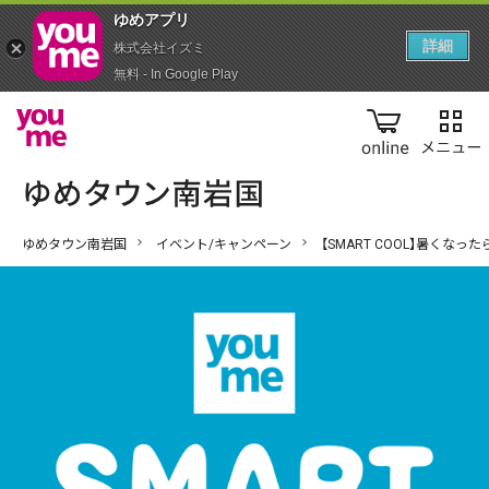
ゆめアプ‪リ‬
詳細
株式会社イズミ
無料 - In Google Play
online
ゆめタウン南岩国
イベント/キャンペーン
【SMART COOL】暑くな