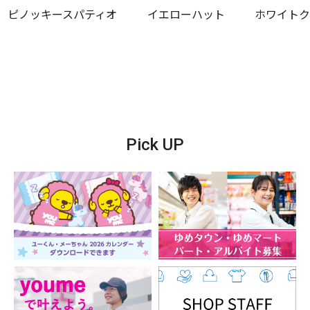
ピノッキースパティオ
イエローハット
ホワイト
Pick UP