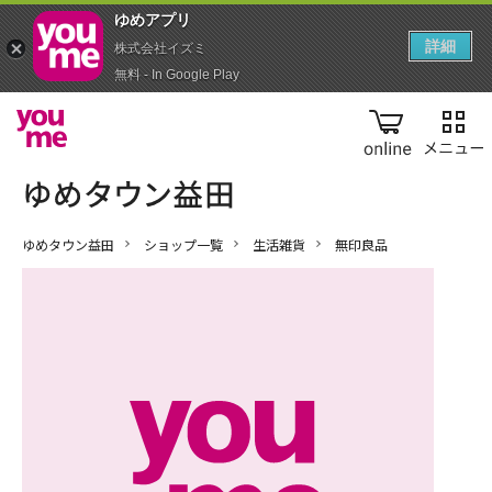
ゆめアプ‪リ‬
詳細
株式会社イズミ
無料 - In Google Play
online
ゆめタウン益田
ショップ一覧
生活雑貨
無印良品