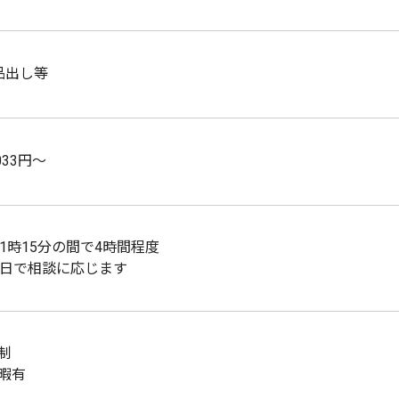
品出し等
033円～
21時15分の間で4時間程度
4日で相談に応じます
制
暇有