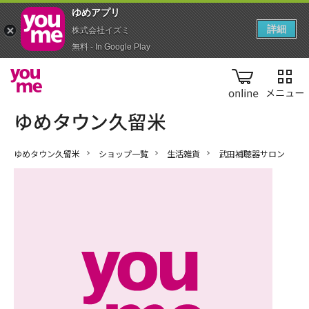
ゆめアプ‪リ‬
詳細
株式会社イズミ
無料 - In Google Play
online
ゆめタウン久留米
ショップ一覧
生活雑貨
武田補聴器サロン