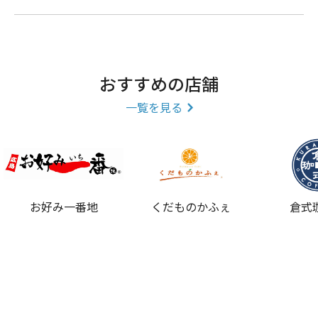
筑紫もち/黒田五十二萬石もなか
取扱商品
おすすめの店舗
一升餅/甘味/紅白上用饅頭/最中/上生菓子/大福/羊羹/和
一覧を見る
菓子/和洋菓子/饅頭/筑柴もち/とっとーと。/博多ひとし
な
お好み一番地
くだものかふぇ
倉式