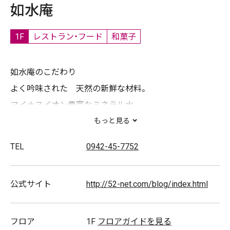
如水庵
1F
レストラン・フード
和菓子
如水庵のこだわり
よく吟味された 天然の新鮮な材料。
マイナスイオン豊富なミネラル水。
北海道産の香り高い小豆。
もっと見る
自然海塩。
TEL
0942-45-7752
その持ち味を生かし、最も品質の高いお菓子を提供し続
けることが、私たちの使命であり、お客様に喜んでいただ
公式サイト
http://52-net.com/blog/index.html
けるものと信じております。
【主な取扱商品】
フロア
1F
フロアガイドを見る