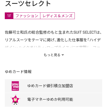
スーツセレクト
1F
ファッション
レディス＆メンズ
佐藤可士和氏の総合監修のもと生まれたSUIT SELECTは、
リアルスーツをテーマに掲げ、進化した仕事服を「ハイデ
ザイン・ハイクオリティ・ロープライス」にて実現し、ファ
ッションとしてだけの服ではなく、新しいビジネスユース
もっと見る
な仕事服として提案しています。
「合理的に選ぶ事」「楽しく選ぶ事」その両者がまったく矛
ゆめカード情報
盾しない事を証明する、スーツの新しい買い方そのもの
をデザインしたショップです。
ゆめカード
値引積立
加盟店
電子マネー
ゆめか
利用可能
【主な取扱商品】