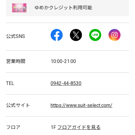
メンズスーツ、ワイシャツ、ネクタイ、シューズ、レディス
ゆめか
クレジット
利用可能
スーツ、ブラウス、シューズ
Facebook
Twitter
LINE
Instag
キャッシュレス
公式SNS
ゆめタウンデー対象店舗
営業時間
10:00-21:00
スタッフ募集
TEL
0942-44-8530
公式サイト
https://www.suit-select.com/
フロア
1F
フロアガイドを見る